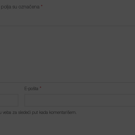
polja su označena
*
*
E-pošta
u veba za sledeći put kada komentarišem.