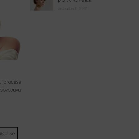
protiv crvenila lica
decembar 9, 2021
u procese
e povećava
lazi se