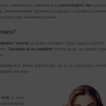
nčanja, neadekvatnih
tretmana lica
preporučujemo Vam
poseba
u.
„Vitamisnki koktel“
je posebno pogodan u periodima promene 
podnela nagle vremenske promene.
tmanu
?
seruma
i ampula
uz dobro osmišljenu, široku lepezu pratećih h
enta.
Započinje se sa
masažom
temena glave, opuštanjem mišić
ea.
išćenje lica
,
limfna drenaža lica
. Na to se nadovezuju intenz
asažom
dekoltea.
 rade
, a malo
 uspostavljanja