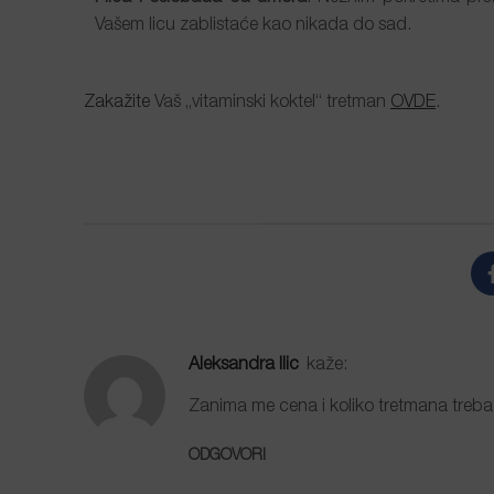
Vašem licu zablistaće kao nikada do sad.
Zakažite
Vaš „vitaminski koktel“ tretman
OVDE
.
Aleksandra Ilic
kaže:
Zanima me cena i koliko tretmana treb
ODGOVORI