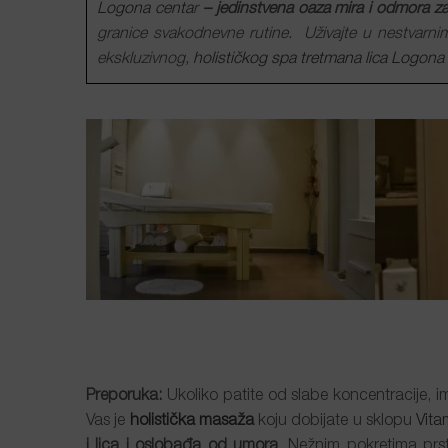
Logona centa
r
– jedinstvena oaza mira i odmora za 
granice svakodnevne rutine. Uživajte u nestvarnim
ekskluzivnog,
holističkog spa tretmana lica
Logona
Preporuka:
Ukoliko patite od slabe koncentracije, im
Vas je
holistička masaža
koju dobijate u sklopu
Vita
i lica i oslobađa od umora
. Nežnim pokretima prst