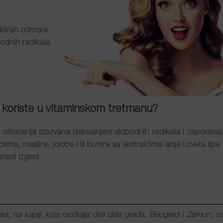
išnjih odmora,
bodnih radikala
e koriste u
vitaminskom tretmanu
?
oštećenja izazvana delovanjem slobodnih radikala i usporavaj
ema, masline, jojobe i ši butera sa ekstraktima aloje i cveta lip
unast izgled.
sa, na kapiji koja razdvaja dva dela grada, Beograd i Zemun, na