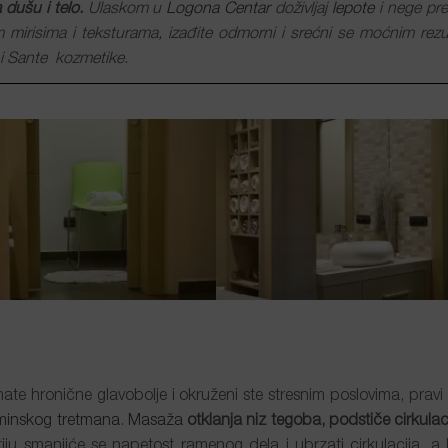
dušu i telo.
Ulaskom u
Logona Centar
doživljaj
lepote
i nege prev
 mirisima i teksturama, iza
đ
ite odmorni i srećni se moćnim rezu
i Sante kozmetike.
ate hronične glavobolje i okruženi ste stresnim poslovima, pravi
minskog tretmana
.
Masaža
otklanja niz tegoba, podstiče cirkulac
iju smanjiće se napetost ramenog dela i ubrzati cirkulacija, a