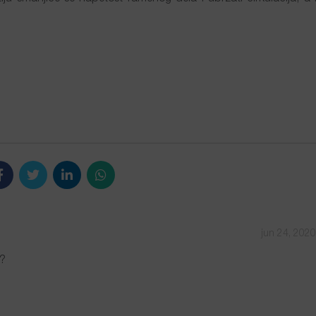
jun 24, 202
a?