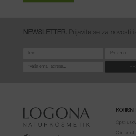
NEWSLETTER.
Prijavite se za novosti
KORISNI 
Opšti uslov
O internet 