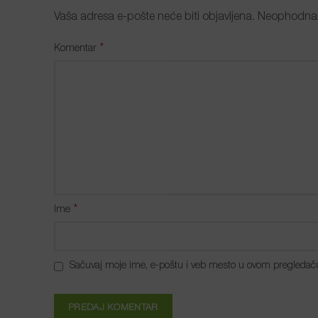
Vaša adresa e-pošte neće biti objavljena.
Neophodna 
*
Komentar
*
Ime
Sačuvaj moje ime, e-poštu i veb mesto u ovom pregledač