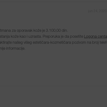
jun 24, 202
tmana za oporavak kože je 3.100,00 din.
 stanja kože kao i uzrasta. Preporuka je da posetite
Logona centa
taktirajte našeg višeg estetičara-kozmetičara pozivom na broj tele
ije informacije.