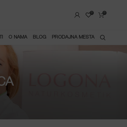
0
0
TI
O NAMA
BLOG
PRODAJNA MESTA
CA