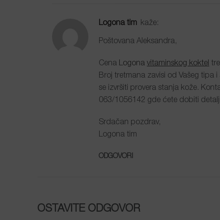
Logona tim
kaže:
Poštovana Aleksandra,
Cena
Logona
vitaminskog koktel
tre
Broj tretmana zavisi od Vašeg tipa i
se izvršiti provera stanja kože. Kon
063/1056142 gde ćete dobiti detaljn
Srdačan pozdrav,
Logona tim
ODGOVORI
OSTAVITE ODGOVOR