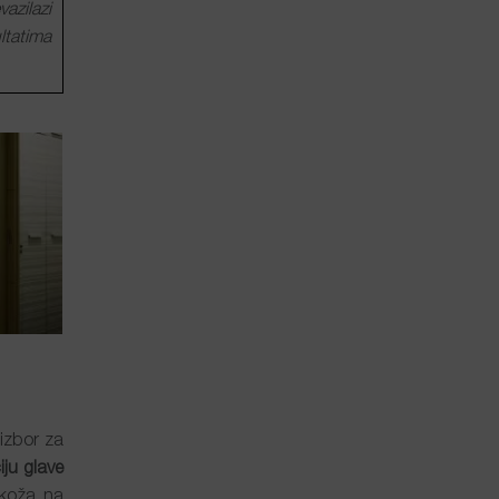
azilazi
ltatima
 izbor za
iju glave
 koža na