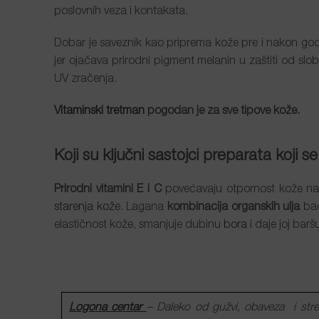
poslovnih veza i kontakata.
Dobar je saveznik kao priprema kože pre i nakon god
jer ojačava prirodni pigment melanin u zaštiti od slo
UV zračenja.
Vitaminski tretman
pogodan je za sve tipove kože.
Koji su ključni sastojci preparata koji s
Prirodni vitamini E i C
povećavaju otpornost kože na 
starenja kože
. Lagana
kombinacija organskih ulja
bad
elastičnost kože, smanjuje dubinu
bora
i daje joj barš
Logona centar
– Daleko od gužvi, obaveza i stre