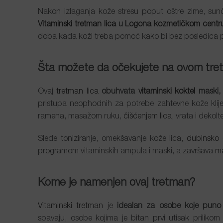
Nakon izlaganja kože stresu poput oštre zime, su
Vitaminski tretman lica
u
Logona kozmetičkom centr
doba kada koži treba pomoć kako bi bez posledica 
Šta možete da očekujete na ovom
tre
Ovaj
tretman lica
obuhvata
vitaminski koktel
maski,
pristupa neophodnih za potrebe zahtevne kože klij
ramena, masažom ruku,
čišćenjem lica
, vrata i dekolt
Slede toniziranje, omekšavanje kože lica,
dubinsko č
programom vitaminskih ampula i maski, a završava
m
Kome je namenjen ovaj
tretman
?
Vitaminski tretman
je
idealan za osobe koje puno
spavaju, osobe kojima je bitan prvi utisak prilikom