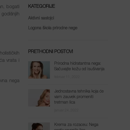
KATEGORIJE
n, bogati
godišnjih
Aktivni sastojci
Logona škola prirodne nege
PRETHODNI POSTOVI
olističkih
a vrata i
Prirodna hidratantna nega:
Sačuvajte kožu od isušivanja
februar 11, 2022
ivna nega
Jednostavna tehnika koja će
vam zauvek promeniti
tretman lica
januar 24, 2022
Krema za rozaceu: Nega