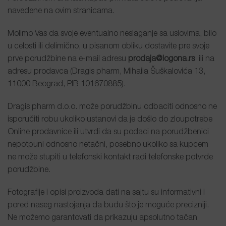
navedene na ovim stranicama.
Molimo Vas da svoje eventualno neslaganje sa uslovima, bilo
u celosti ili delimično, u pisanom obliku dostavite pre svoje
prve porudžbine na e-mail adresu
prodaja@logona.rs
ili na
adresu prodavca (Dragis pharm, Mihaila Šuškalovića 13,
11000 Beograd, PIB 101670885).
Dragis pharm d.o.o. može porudžbinu odbaciti odnosno ne
isporučiti robu ukoliko ustanovi da je došlo do zloupotrebe
Online prodavnice ili utvrdi da su podaci na porudžbenici
nepotpuni odnosno netačni, posebno ukoliko sa kupcem
ne može stupiti u telefonski kontakt radi telefonske potvrde
porudžbine.
Fotografije i opisi proizvoda dati na sajtu su informativni i
pored naseg nastojanja da budu što je moguće precizniji.
Ne možemo garantovati da prikazuju apsolutno tačan