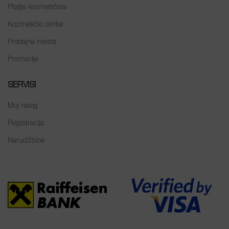
Pitajte kozmetičara
Kozmetički centar
Prodajna mesta
Promocije
SERVISI
Moj nalog
Registracija
Narudžbine