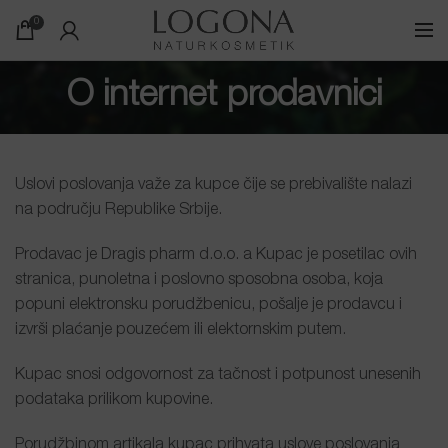
0
O internet prodavnici
Uslovi poslovanja važe za kupce čije se prebivalište nalazi
na području Republike Srbije.
Prodavac je Dragis pharm d.o.o. a Kupac je posetilac ovih
stranica, punoletna i poslovno sposobna osoba, koja
popuni elektronsku porudžbenicu, pošalje je prodavcu i
izvrši plaćanje pouzećem ili elektornskim putem.
Kupac snosi odgovornost za tačnost i potpunost unesenih
podataka prilikom kupovine.
Porudžbinom artikala kupac prihvata uslove poslovanja