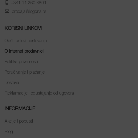
+381 11 260 8801
prodaja@logona.rs
KORISNI LINKOVI
Opšti uslovi poslovanja
O internet prodavnici
Politika privatnosti
Poručivanje i plaćanje
Dostava
Reklamacije i odustajanje od ugovora
INFORMACIJE
Akcije i popusti
Blog