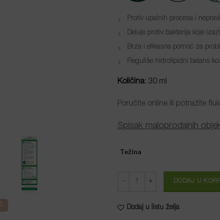
Protiv upalnih procesa i nepravi
Deluje protiv bakterija koje iza
Brza i efikasna pomoć za prob
Reguliše hidrolipidni balans ko
Količina
: 30 ml
Poručite online ili potražite 
Spisak maloprodajnih obje
Težina
Količina
DODAJ U KOR
6.
Dodaj u listu želja