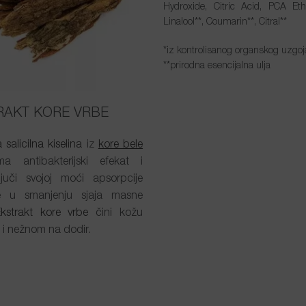
Hydroxide, Citric Acid, PCA Eth
Linalool**, Coumarin**, Citral**
*iz kontrolisanog organskog uzgoj
**prirodna esencijalna ulja
RAKT KORE VRBE
 salicilna kiselina
iz
kore bele
 antibakterijski efekat i
ujuči svojoj moći apsorpcije
 u smanjenju sjaja masne
kstrakt kore vrbe
čini kožu
 i nežnom na dodir.