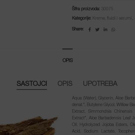
Šifra proizvoda:
30075
Kategorije:
Kreme, fluidi i serumi
,
Share
OPIS
SASTOJCI
OPIS
UPOTREBA
Aqua (Water), Glycerin, Aloe Barbad
denat.*, Butylene Glycol,
Willow
Bar
Extract, Simmondsia Chinensis 
Extract*, Aloe Barbadensis Leaf
Oil, Hydrolyzed Jojoba Esters, Ol
Acid, Sodium Lactate, Tocopher