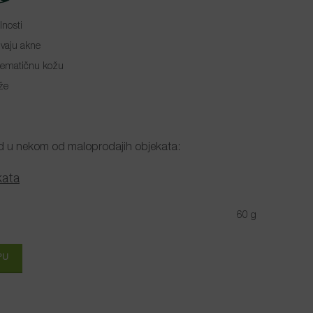
lnosti
zivaju akne
lematičnu kožu
že
fluid u nekom od maloprodajih objekata:
kata
60 g
PU