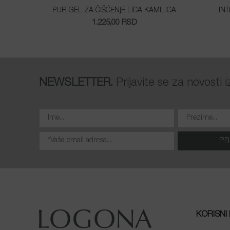
PUR GEL ZA ČIŠĆENjE LICA KAMILICA
IN
1.225,00
RSD
NEWSLETTER.
Prijavite se za novosti
KORISNI 