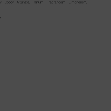
yl Cocoyl Arginate, Parfum (Fragrance)**, Limonene**,
a