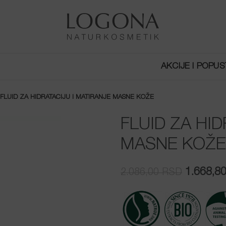
AKCIJE I POPUS
FLUID ZA HIDRATACIJU I MATIRANJE MASNE KOŽE
FLUID ZA HID
MASNE KOŽE
Original
1.668,8
2.086,00
RSD
cena
je
bila:
2.086,0