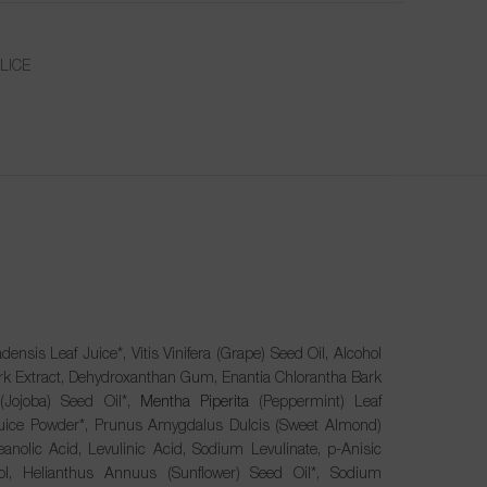
LICE
ensis Leaf Juice*, Vitis Vinifera (Grape) Seed Oil, Alcohol
k Extract, Dehydroxanthan Gum, Enantia Chlorantha Bark
(Jojoba) Seed Oil*,
Mentha Piperita
(Peppermint) Leaf
 Juice Powder*, Prunus Amygdalus Dulcis (Sweet Almond)
eanolic Acid, Levulinic Acid, Sodium Levulinate, p-Anisic
ol, Helianthus Annuus (Sunflower) Seed Oil*, Sodium