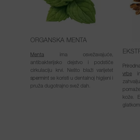
ORGANSKA MENTA
EKST
Menta
ima osvežavajuće,
antibakterijsko dejstvo i podstiče
Prirodna
cirkulaciju krvi. Nešto blaži varijetet
vrbe
ima
spermint
se koristi u dentalnoj higijeni i
zahvalj
pruža dugotrajno svež dah.
pomaže
kože.
E
glatkom