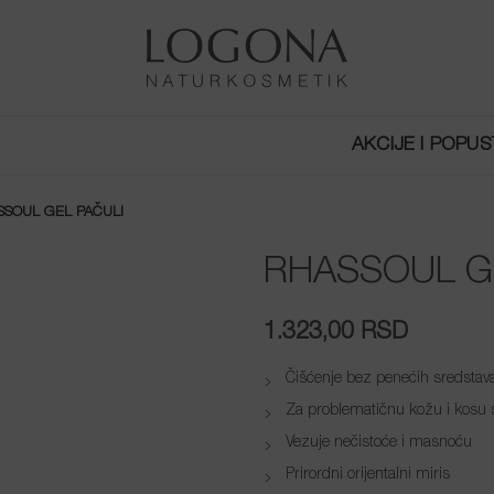
AKCIJE I POPUS
SSOUL GEL PAČULI
RHASSOUL G
1.323,00
RSD
Čišćenje bez penećih sredstav
Za problematičnu kožu i kosu 
Vezuje nečistoće i masnoću
Prirordni orijentalni miris