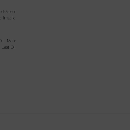
sadržajem
iritacije.
il, Melia
Leaf Oil,