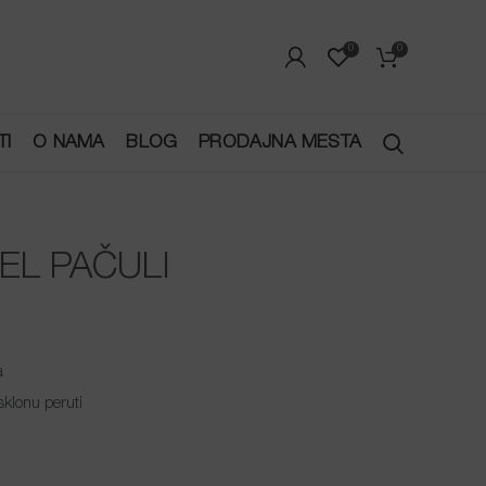
0
0
TI
O NAMA
BLOG
PRODAJNA MESTA
EL PAČULI
a
sklonu peruti