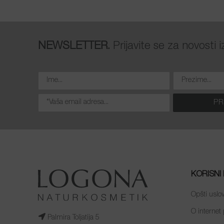
NEWSLETTER.
Prijavite se za novosti
KORISNI 
Opšti uslov
O internet 
Palmira Toljatija 5