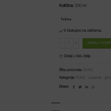
Količina
: 200 ml
Težina
9 Dostupno na zalihama.
Količina
DODAJ U KOR
Dodaj u listu želja
Šifra proizvoda:
00452
Kategorije:
KOSA
,
Lavaerde - glin
Share