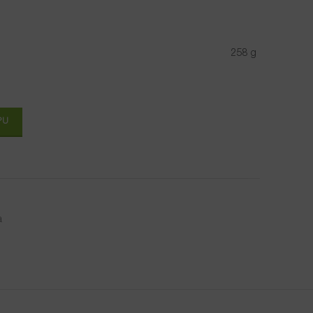
258 g
PU
a