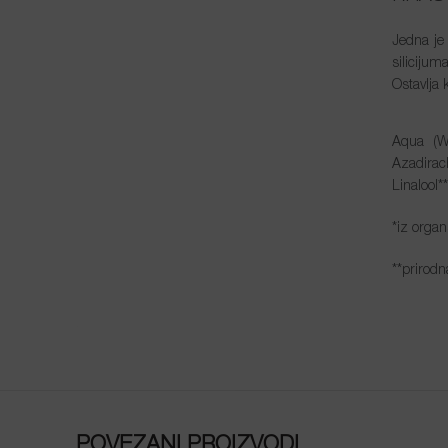
Jedna je
silicijum
Ostavlja 
Aqua (Wa
Azadirac
Linalool**
*iz orga
**prirodn
POVEZANI PROIZVODI