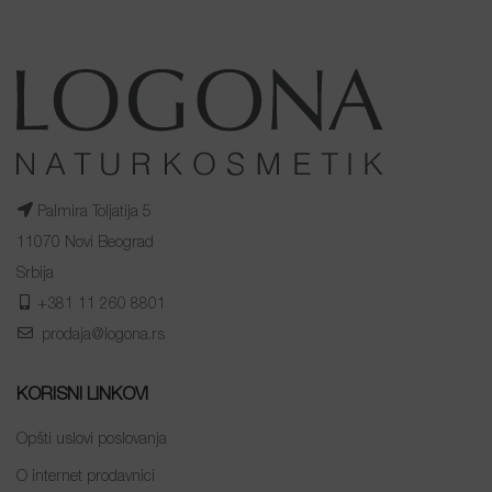
Palmira Toljatija 5
11070 Novi Beograd
Srbija
+381 11 260 8801
prodaja@logona.rs
KORISNI LINKOVI
Opšti uslovi poslovanja
O internet prodavnici