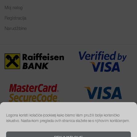
Moj nalog
Registracija
Narudžbine
Logona koristi kolačiće (cookies) kako bismo Vam pružili bolje korisničko
iskustvo. Nastavkom pregleda ovih stranica slažete se s njihovim korišćenjem.