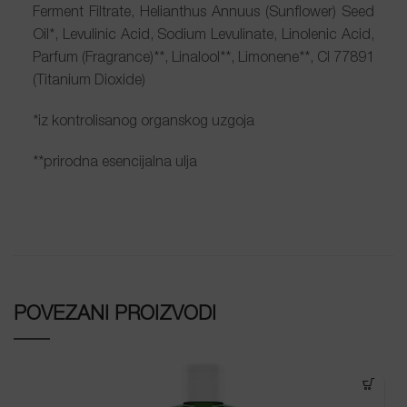
Ferment Filtrate, Helianthus Annuus (Sunflower) Seed
Oil*, Levulinic Acid, Sodium Levulinate, Linolenic Acid,
Parfum (Fragrance)**, Linalool**, Limonene**, CI 77891
(Titanium Dioxide)
*iz kontrolisanog organskog uzgoja
**prirodna esencijalna ulja
POVEZANI PROIZVODI