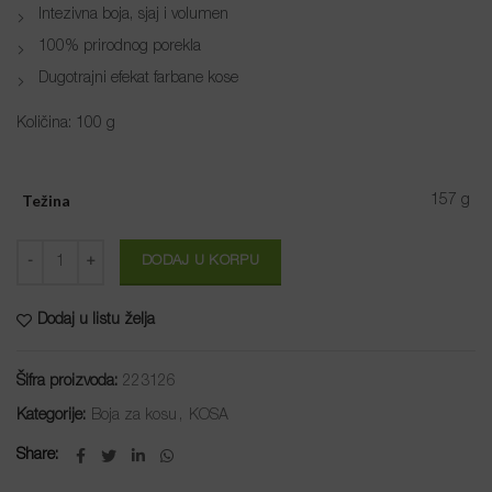
Intezivna boja, sjaj i volumen
100% prirodnog porekla
Dugotrajni efekat farbane kose
Količina: 100 g
Težina
157 g
Količina
DODAJ U KORPU
Dodaj u listu želja
Šifra proizvoda:
223126
Kategorije:
Boja za kosu
,
KOSA
Share