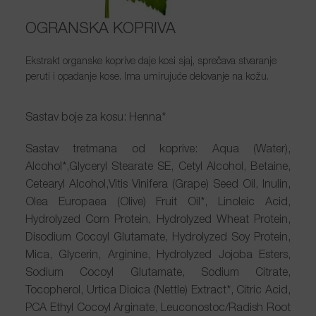
OGRANSKA KOPRIVA
Ekstrakt organske koprive daje kosi sjaj, sprečava stvaranje
peruti i opadanje kose. Ima umirujuće delovanje na kožu.
Sastav boje za kosu: Henna*
Sastav tretmana od koprive: Aqua (Water),
Alcohol*,Glyceryl Stearate SE, Cetyl Alcohol, Betaine,
Cetearyl Alcohol,Vitis Vinifera (Grape) Seed Oil, Inulin,
Olea Europaea (Olive) Fruit Oil*, Linoleic Acid,
Hydrolyzed Corn Protein, Hydrolyzed Wheat Protein,
Disodium Cocoyl Glutamate, Hydrolyzed Soy Protein,
Mica, Glycerin, Arginine, Hydrolyzed Jojoba Esters,
Sodium Cocoyl Glutamate, Sodium Citrate,
Tocopherol, Urtica Dioica (Nettle) Extract*, Citric Acid,
PCA Ethyl Cocoyl Arginate, Leuconostoc/Radish Root