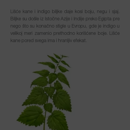
Lišće kane i indigo biljke daje kosi boju, negu i sjaj.
Biljke su došle iz Istočne Azije i Indije preko Egipta pre
nego što su konačno stigle u Evropu, gde je indigo u
velikoj meri zamenio prethodno korišćene boje. Lišće
kane pored svega ima i hranljiv efekat.